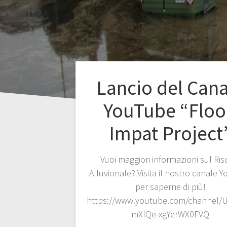
Lancio del Cana
YouTube “Flo
Impat Project
Vuoi maggiori informazioni sul Ris
Alluvionale? Visita il nostro canale 
per saperne di più!
https://www.youtube.com/channel/
mXIQe-xgYerWX0FVQ