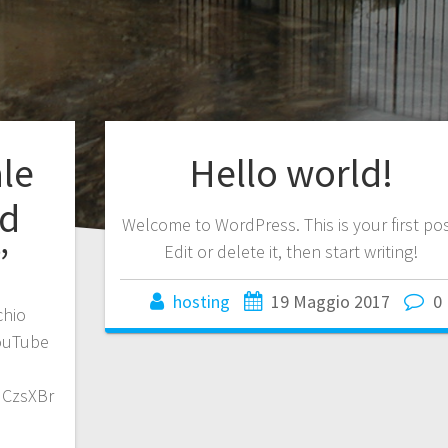
le
Hello world!
od
Welcome to WordPress. This is your first pos
”
Edit or delete it, then start writing!
hosting
19 Maggio 2017
0
chio
YouTube
UCzsXBr